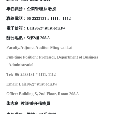
專任職務：企業管理系 教授
聯絡電話：06-2533131 # 1111、1112
電子信箱：
Lai1962@stust.edu.tw
辦公地點：
S棟2樓 208-3
Faculty/Adjunct Auditor Ming-cai Lai
Full-time Position: Professor, Department of Business
Administratiol
Tel:
06-2533131 # 1111, 1112
Email: Lai1962@stust.edu.tw
Office: Building S, 2nd Floor, Room 208-3
朱志良 教師/兼任稽核員