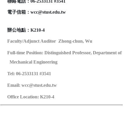
聯絡電話：
06-2533131 #3541
電子信箱：
wcc@stust.edu.t
w
辦公地點：K210-4
Faculty/Adjunct Auditor
Zhong-chun,
Wu
Full-time Position: Distinguished Professor, Department of
Mechanical Engineering
Tel:
06-2533131 #3541
Email: wcc@stust.edu.tw
Office Location: K210-4