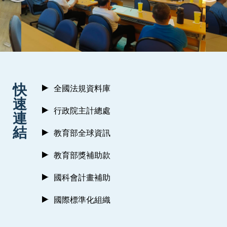
:::
快
全國法規資料庫
速
行政院主計總處
連
結
教育部全球資訊
教育部獎補助款
國科會計畫補助
國際標準化組織