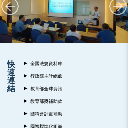
:::
快
全國法規資料庫
速
行政院主計總處
連
結
教育部全球資訊
教育部獎補助款
國科會計畫補助
國際標準化組織