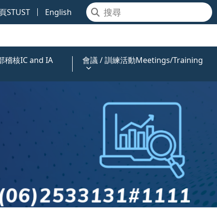
STUST
English
核IC and IA
會議 / 訓練活動Meetings/Training