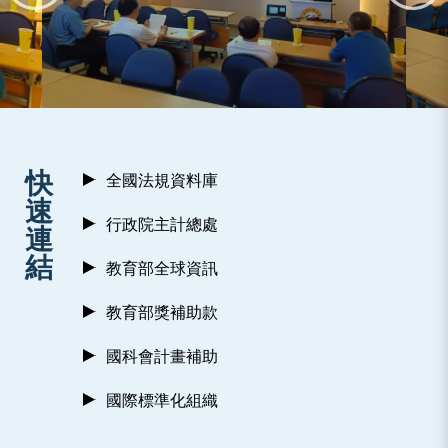
:::
快
全國法規資料庫
速
行政院主計總處
連
結
教育部全球資訊
教育部獎補助款
國科會計畫補助
國際標準化組織