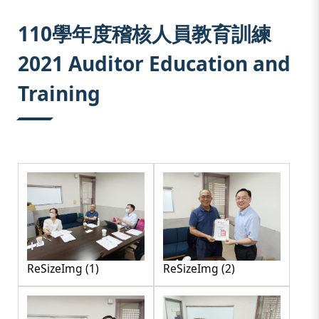
:::
110學年度稽核人員教育訓練
2021 Auditor Education and
Training
ReSizeImg (1)
ReSizeImg (2)